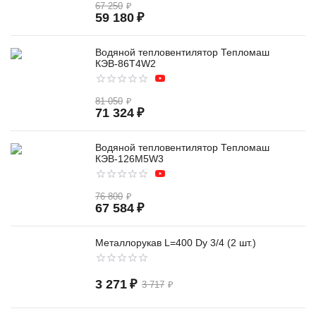
67 250
₽
59 180
₽
Водяной тепловентилятор Тепломаш
КЭВ-86T4W2
81 050
₽
71 324
₽
Водяной тепловентилятор Тепломаш
КЭВ-126M5W3
76 800
₽
67 584
₽
Металлорукав L=400 Dy 3/4 (2 шт.)
3 271
₽
3 717
₽