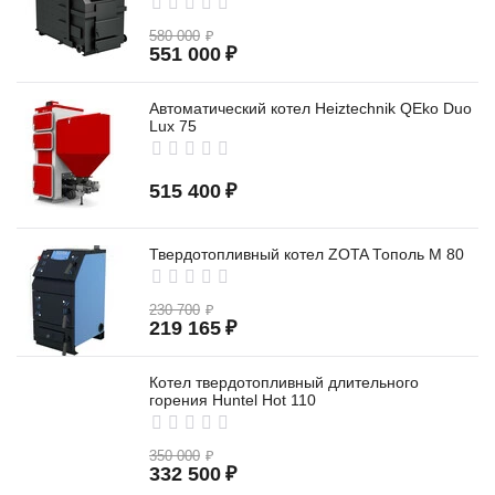
580 000
₽
551 000
₽
Автоматический котел Heiztechnik QEko Duo
Lux 75
515 400
₽
Твердотопливный котел ZOTA Тополь М 80
230 700
₽
219 165
₽
Котел твердотопливный длительного
горения Huntel Hot 110
350 000
₽
332 500
₽