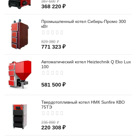
387 600
₽
368 220
₽
Промышленный котел Сибирь-Промо 300
кВт
829 380
₽
771 323
₽
Автоматический котел Heiztechnik Q Eko Lux
100
581 500
₽
Твердотопливный котел НМК Sunfire КВО
75TЭ
236 890
₽
220 308
₽