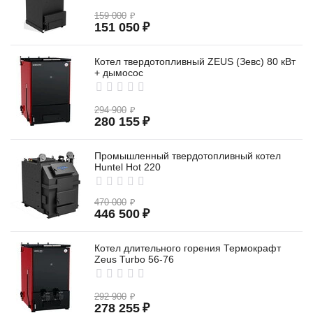
159 000
₽
151 050
₽
Котел твердотопливный ZEUS (Зевс) 80 кВт
+ дымосос
294 900
₽
280 155
₽
Промышленный твердотопливный котел
Huntel Hot 220
470 000
₽
446 500
₽
Котел длительного горения Термокрафт
Zeus Turbo 56-76
292 900
₽
278 255
₽