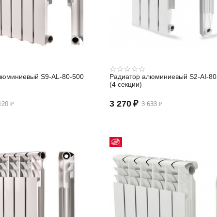
люминиевый S9-АL-80-500
Радиатор алюминиевый S2-АI-80
(4 секции)
3 270
₽
120
₽
3 633
₽