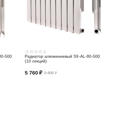
00-500
Радиатор алюминиевый S9-АL-80-500
(10 секций)
5 760
₽
6 400
₽