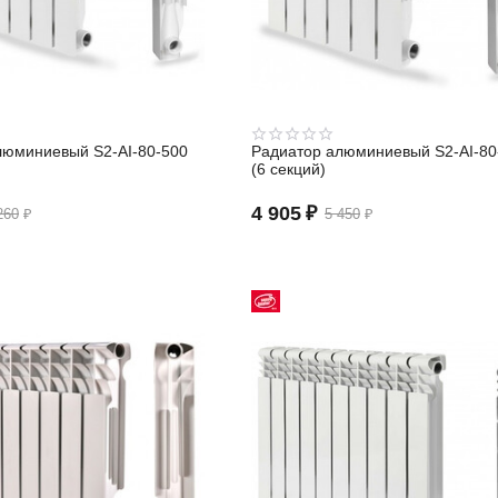
люминиевый S2-АI-80-500
Радиатор алюминиевый S2-АI-80
(6 секций)
4 905
₽
260
₽
5 450
₽