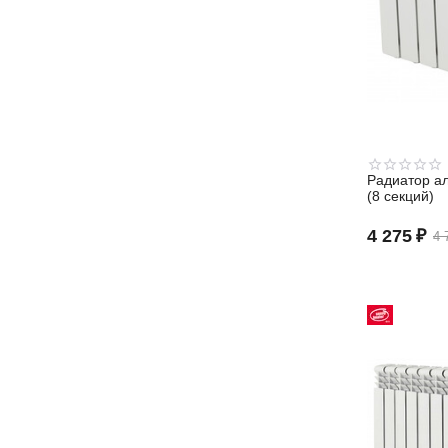
Радиатор а
(8 секций)
4 275
₽
4 