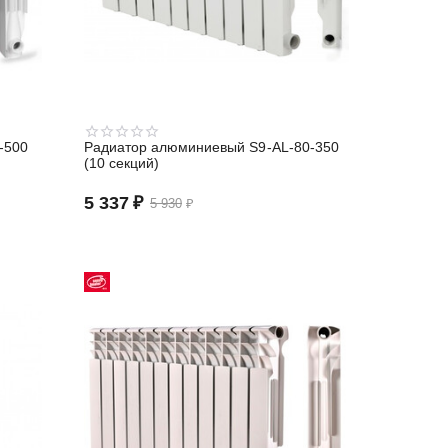
-500
Радиатор алюминиевый S9-АL-80-350
(10 секций)
5 337
₽
5 930
₽