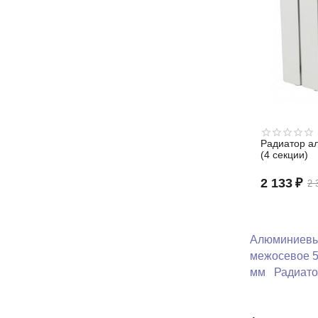
Радиатор а
(4 секции)
2 133
₽
2 
Алюминиевы
межосевое 
мм
Радиато