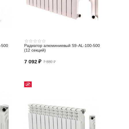
-500
Радиатор алюминиевый S9-АL-100-500
(12 секций)
7 092
₽
7 880
₽