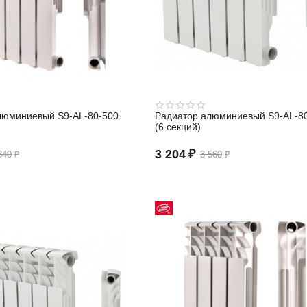
люминиевый S9-АL-80-500
Радиатор алюминиевый S9-АL-8
(6 секций)
3 204
₽
840
₽
3 560
₽