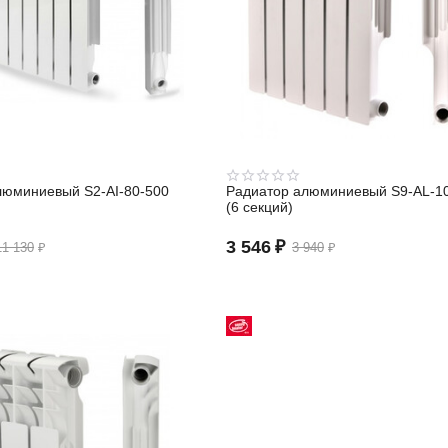
люминиевый S2-АI-80-500
Радиатор алюминиевый S9-АL-1
(6 секций)
3 546
₽
11 130
₽
3 940
₽