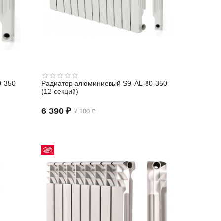
0-350
Радиатор алюминиевый S9-АL-80-350
(12 секций)
6 390
₽
7 100
₽