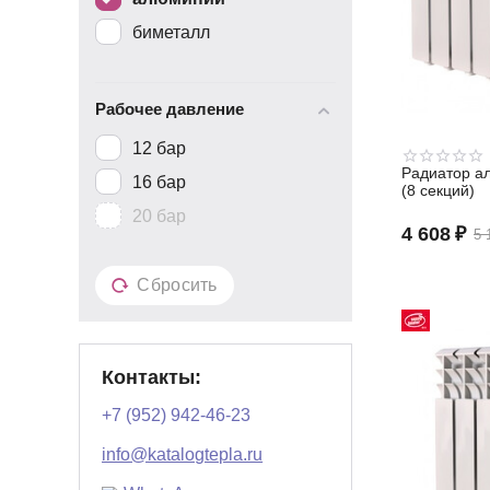
биметалл
Рабочее давление
12 бар
Радиатор а
16 бар
(8 секций)
20 бар
4 608
₽
5 
Сбросить
Контакты:
+7 (952) 942-46-23
info@katalogtepla.ru