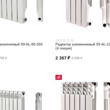
люминиевый S9-АL-80-350
Радиатор алюминиевый S9-АL-1
(4 секции)
2 367
₽
750
₽
2 630
₽