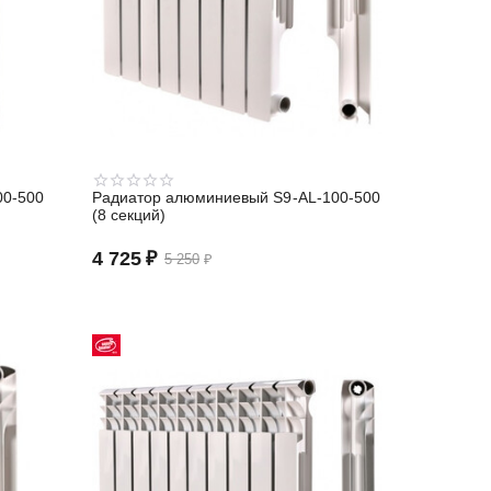
00-500
Радиатор алюминиевый S9-АL-100-500
(8 секций)
4 725
₽
5 250
₽