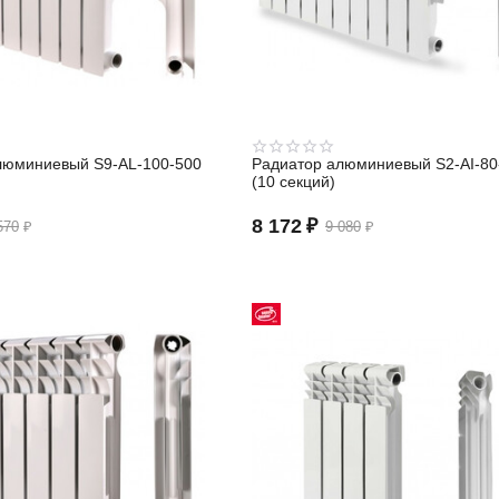
люминиевый S9-АL-100-500
Радиатор алюминиевый S2-АI-80
(10 секций)
8 172
₽
570
₽
9 080
₽