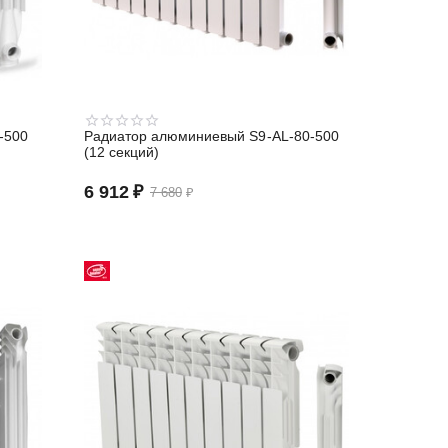
-500
Радиатор алюминиевый S9-АL-80-500
(12 секций)
6 912
₽
7 680
₽