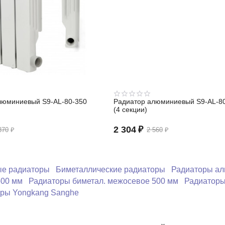
люминиевый S9-АL-80-350
Радиатор алюминиевый S9-АL-8
(4 секции)
2 304
₽
370
₽
2 560
₽
е радиаторы
Биметаллические радиаторы
Радиаторы ал
500 мм
Радиаторы биметал. межосевое 500 мм
Радиаторы
ры Yongkang Sanghe