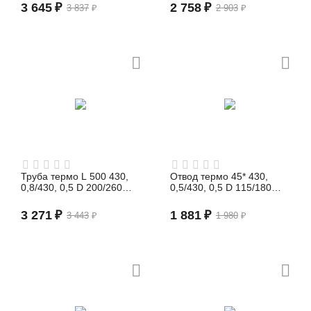
3 645
₽
2 758
₽
3 837
₽
2 903
₽
Труба термо L 500 430,
Отвод термо 45* 430,
0,8/430, 0,5 D 200/260
0,5/430, 0,5 D 115/180
(сэндвич)
(сэндвич)
3 271
₽
1 881
₽
3 443
₽
1 980
₽