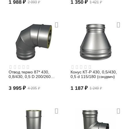
1 988
₽
1 350
₽
2 093
₽
1 421
₽
Отвод термо 87* 430,
Конус КТ-Р 430, 0,5/430,
0,8/430, 0,5 D 200/260
0,5 d 115/180 (сэндвич)
(сэндвич)
3 995
₽
1 187
₽
4 205
₽
1 249
₽