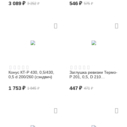
3 089
₽
546
₽
3 252
₽
575
₽
Конус КТ-Р 430, 0,5/430,
Заглушка ревизии Термо-
0,5 d 200/260 (сэндвич)
Р 201, 0,5, D 210
(сэндвич)
1 753
₽
447
₽
1 845
₽
471
₽