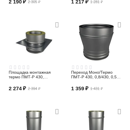
2 190
₽
1 217
₽
2 305
₽
1 281
₽
Площадка монтажная
Переход Моно/Термо
термо ПМТ-Р 430,
ПМТ-Р 430, 0,8/430, 0,5 D
0,8/430, 0,5 D 150/210
150/210 (сэндвич)
(сэндвич)
2 274
₽
1 359
₽
2 394
₽
1 431
₽