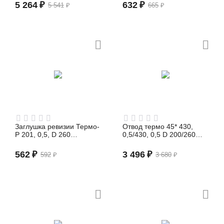
5 264
₽
632
₽
5 541
₽
665
₽
Заглушка ревизии Термо-
Отвод термо 45* 430,
Р 201, 0,5, D 260
0,5/430, 0,5 D 200/260
(сэндвич)
(сэндвич)
562
₽
3 496
₽
592
₽
3 680
₽