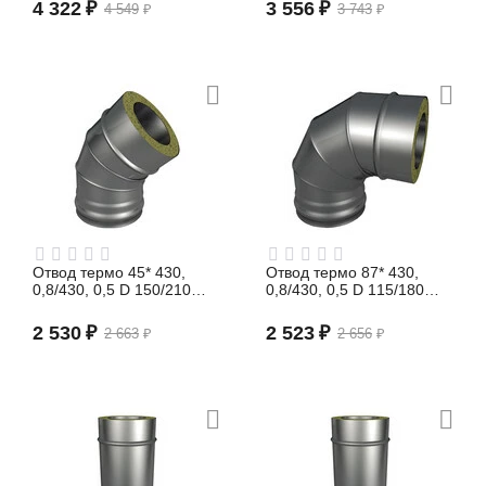
(сэндвич)
4 322
₽
3 556
₽
4 549
₽
3 743
₽
Отвод термо 45* 430,
Отвод термо 87* 430,
0,8/430, 0,5 D 150/210
0,8/430, 0,5 D 115/180
(сэндвич)
(сэндвич)
2 530
₽
2 523
₽
2 663
₽
2 656
₽