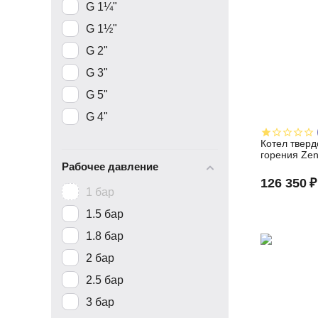
G 1¼"
G 1½"
G 2"
G 3"
G 5"
G 4"
Котел твер
горения Zen
Рабочее давление
126 350
₽
1 бар
1.5 бар
1.8 бар
2 бар
2.5 бар
3 бар