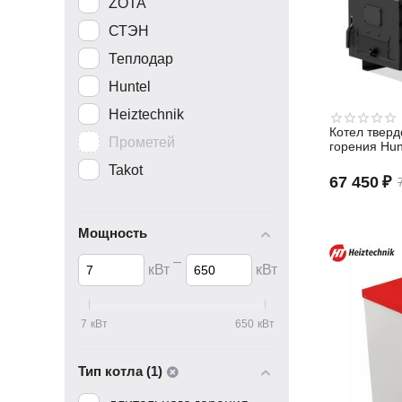
ZOTA
СТЭН
Теплодар
Huntel
Heiztechnik
Котел твер
Прометей
горения Hun
Takot
67 450
₽
Мощность
–
кВт
кВт
7
кВт
650
кВт
Тип котла (1)