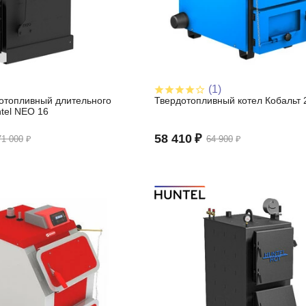
(1)
дотопливный длительного
Твердотопливный котел Кобальт 
tel NEO 16
58 410
₽
71 000
₽
64 900
₽