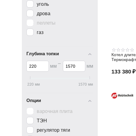
уголь
дрова
пеллеты
газ
Глубина топки
Котел длите
Термокрафт
–
мм
мм
133 380
₽
220
мм
1570
мм
Опции
варочная плита
ТЭН
регулятор тяги