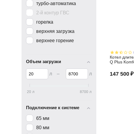
турбо-автоматика
2-й контур ГВС
горелка
верхняя загрузка
верхнее горение
Котел длите
Объем загрузки
Q Plus Komf
147 500
₽
л
–
л
20
л
8700
л
Подключение к системе
65 мм
80 мм