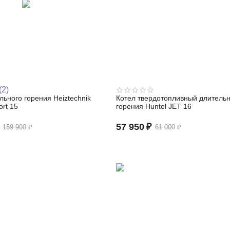
(2)
льного горения Heiztechnik
Котел твердотопливный длительн
ort 15
горения Huntel JET 16
57 950
₽
159 900
₽
61 000
₽