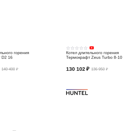
льного горения
Котел длительного горения
 D2 16
Термокрафт Zeus Turbo 8-10
130 102
₽
140 400
₽
136 950
₽