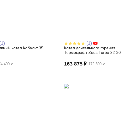
(1)
(1)
вный котел Кобальт 35
Котел длительного горения
Термокрафт Zeus Turbo 22-30
163 875
₽
74 400
₽
172 500
₽