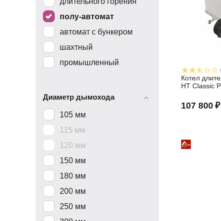
длительного горения
полу-автомат
автомат с бункером
шахтный
промышленный
Котел длите
HT Classic P
Диаметр дымохода
107 800
₽
105 мм
115 мм
120 мм
150 мм
180 мм
200 мм
250 мм