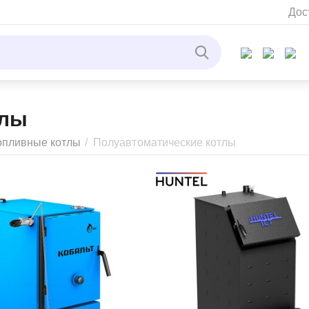
Дос
тлы
опливные котлы
/
Полуавтоматические котлы