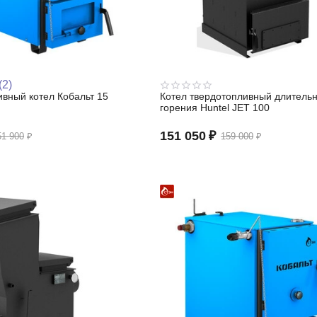
(2)
вный котел Кобальт 15
Котел твердотопливный длительн
горения Huntel JET 100
151 050
₽
51 900
₽
159 000
₽