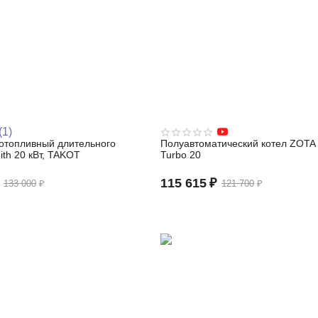
(1)
дотопливный длительного
Полуавтоматический котел ZOTA 
ith 20 кВт, TAKOT
Turbo 20
115 615
₽
133 000
₽
121 700
₽