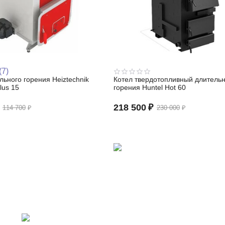
(7)
льного горения Heiztechnik
Котел твердотопливный длительн
lus 15
горения Huntel Hot 60
218 500
₽
114 700
₽
230 000
₽